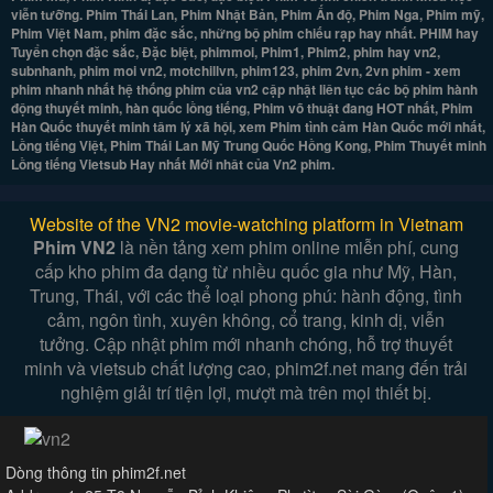
viễn tưỡng. Phim Thái Lan, Phim Nhật Bản, Phim Ấn độ, Phim Nga, Phim mỹ,
Phim Việt Nam, phim đặc sắc, những bộ phim chiếu rạp hay nhất. PHIM hay
Tuyển chọn đặc sắc, Đặc biệt, phimmoi, Phim1, Phim2, phim hay vn2,
subnhanh, phim moi vn2, motchillvn, phim123, phim 2vn, 2vn phim - xem
phim nhanh nhất hệ thống phim của vn2 cập nhật liên tục các bộ phim hành
động thuyết minh, hàn quốc lồng tiếng, Phim võ thuật đang HOT nhất, Phim
Hàn Quốc thuyết minh tâm lý xã hội, xem Phim tình cảm Hàn Quốc mới nhất,
Lồng tiếng Việt, Phim Thái Lan Mỹ Trung Quốc Hồng Kong, Phim Thuyết minh
Lồng tiếng Vietsub Hay nhất Mới nhât của Vn2 phim.
Website of the VN2 movie-watching platform in Vietnam
Phim VN2
là nền tảng xem phim online miễn phí, cung
cấp kho phim đa dạng từ nhiều quốc gia như Mỹ, Hàn,
Trung, Thái, với các thể loại phong phú: hành động, tình
cảm, ngôn tình, xuyên không, cổ trang, kinh dị, viễn
tưởng. Cập nhật phim mới nhanh chóng, hỗ trợ thuyết
minh và vietsub chất lượng cao, phim2f.net mang đến trải
nghiệm giải trí tiện lợi, mượt mà trên mọi thiết bị.
Dòng thông tin phim2f.net