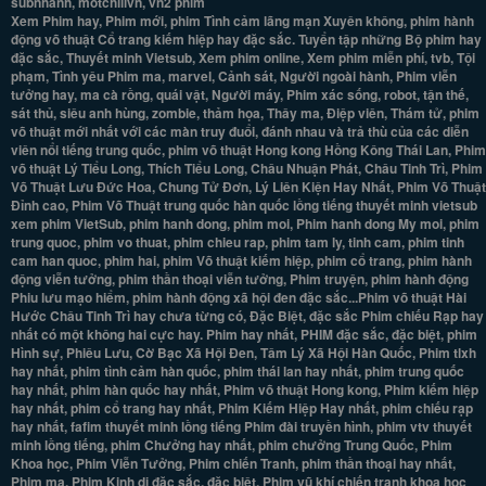
subnhanh, motchillvn, vn2 phim
Xem Phim hay, Phim mới, phim Tình cảm lãng mạn Xuyên không, phim hành
động võ thuật Cổ trang kiếm hiệp hay đặc sắc. Tuyển tập những Bộ phim hay
đặc sắc, Thuyết minh Vietsub, Xem phim online, Xem phim miễn phí, tvb, Tội
phạm, Tình yêu Phim ma, marvel, Cảnh sát, Người ngoài hành, Phim viễn
tưởng hay, ma cà rồng, quái vật, Người máy, Phim xác sống, robot, tận thế,
sát thủ, siêu anh hùng, zombie, thảm họa, Thây ma, Điệp viên, Thám tử, phim
võ thuật mới nhất với các màn truy đuổi, đánh nhau và trả thù của các diễn
viên nổi tiếng trung quốc, phim võ thuật Hong kong Hồng Kông Thái Lan, Phim
võ thuật Lý Tiểu Long, Thích Tiểu Long, Châu Nhuận Phát, Châu Tinh Trì, Phim
Võ Thuật Lưu Đức Hoa, Chung Tử Đơn, Lý Liên Kiện Hay Nhất, Phim Võ Thuật
Đỉnh cao, Phim Võ Thuật trung quốc hàn quốc lồng tiếng thuyết minh vietsub
xem phim VietSub, phim hanh dong, phim moi, Phim hanh dong My moi, phim
trung quoc, phim vo thuat, phim chieu rap, phim tam ly, tinh cam, phim tinh
cam han quoc, phim hai, phim Võ thuật kiếm hiệp, phim cổ trang, phim hành
động viễn tưởng, phim thần thoại viễn tưởng, Phim truyện, phim hành động
Phiu lưu mạo hiểm, phim hành động xã hội đen đặc sắc...Phim võ thuật Hài
Hước Châu Tinh Trì hay chưa từng có, Đặc Biệt, đặc sắc Phim chiếu Rạp hay
nhất có một không hai cực hay. Phim hay nhất, PHIM đặc sắc, đặc biệt, phim
Hình sự, Phiêu Lưu, Cờ Bạc Xã Hội Đen, Tâm Lý Xã Hội Hàn Quốc, Phim tlxh
hay nhất, phim tình cảm hàn quốc, phim thái lan hay nhất, phim trung quốc
hay nhất, phim hàn quốc hay nhất, Phim võ thuật Hong kong, Phim kiếm hiệp
hay nhất, phim cổ trang hay nhất, Phim Kiếm Hiệp Hay nhất, phim chiếu rạp
hay nhất, fafim thuyết minh lồng tiếng Phim đài truyền hình, phim vtv thuyết
minh lồng tiếng, phim Chưởng hay nhất, phim chưởng Trung Quốc, Phim
Khoa học, Phim Viễn Tưởng, Phim chiến Tranh, phim thần thoại hay nhất,
Phim ma, Phim Kinh dị đặc sắc, đặc biệt. Phim vũ khí chiến tranh khoa học