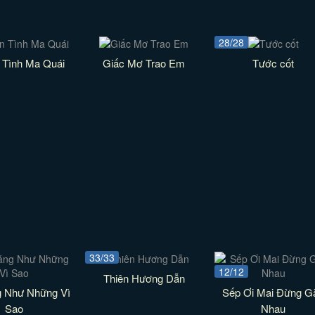
28/28
 Tình Ma Quái
Giấc Mơ Trao Em
Tước cốt
33/33
12/12
Thiên Hương Dẫn
g Như Những Vì
Sếp Ơi Mai Đừng G
Sao
Nhau