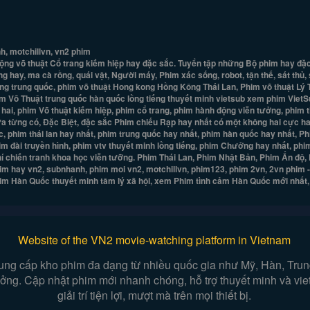
h, motchillvn, vn2 phim
g võ thuật Cổ trang kiếm hiệp hay đặc sắc. Tuyển tập những Bộ phim hay đặc s
 hay, ma cà rồng, quái vật, Người máy, Phim xác sống, robot, tận thế, sát thủ,
iếng trung quốc, phim võ thuật Hong kong Hồng Kông Thái Lan, Phim võ thuật Lý
m Võ Thuật trung quốc hàn quốc lồng tiếng thuyết minh vietsub xem phim VietS
m hai, phim Võ thuật kiếm hiệp, phim cổ trang, phim hành động viễn tưởng, phim
ưa từng có, Đặc Biệt, đặc sắc Phim chiếu Rạp hay nhất có một không hai cực ha
, phim thái lan hay nhất, phim trung quốc hay nhất, phim hàn quốc hay nhất, P
Phim đài truyền hình, phim vtv thuyết minh lồng tiếng, phim Chưởng hay nhất, 
khí chiến tranh khoa học viễn tưỡng. Phim Thái Lan, Phim Nhật Bản, Phim Ấn đ
im hay vn2, subnhanh, phim moi vn2, motchillvn, phim123, phim 2vn, 2vn phim 
Phim Hàn Quốc thuyết minh tâm lý xã hội, xem Phim tình cảm Hàn Quốc mới nhất
Website of the VN2 movie-watching platform in Vietnam
ung cấp kho phim đa dạng từ nhiều quốc gia như Mỹ, Hàn, Trung,
 tưởng. Cập nhật phim mới nhanh chóng, hỗ trợ thuyết minh và vi
giải trí tiện lợi, mượt mà trên mọi thiết bị.