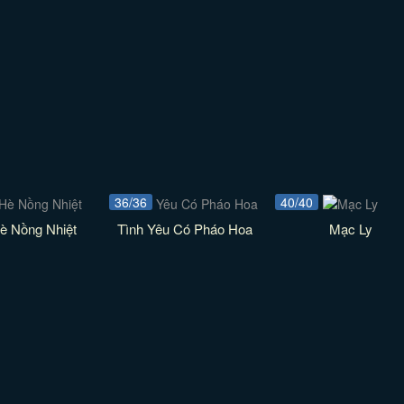
36/36
40/40
è Nồng Nhiệt
Tình Yêu Có Pháo Hoa
Mạc Ly