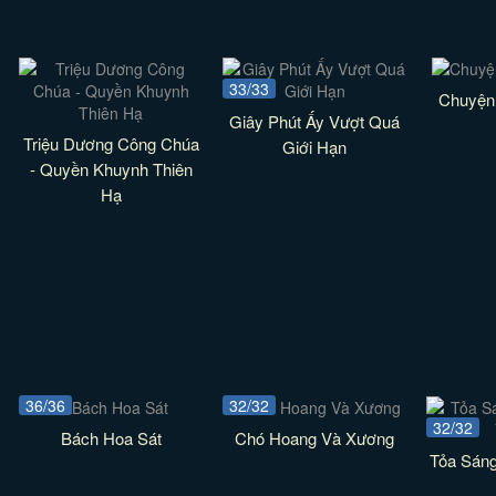
33/33
Chuyện
Giây Phút Ấy Vượt Quá
Triệu Dương Công Chúa
Giới Hạn
- Quyền Khuynh Thiên
Hạ
36/36
32/32
32/32
Bách Hoa Sát
Chó Hoang Và Xương
Tỏa Sán