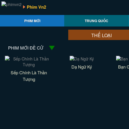
Phim Vn2
PHIM MỚI
TRUNG QUỐC
THỂ LOẠI
PHIM MỚI ĐỀ CỬ
Dạ Ngữ Ký
Bạn G
Sếp Chính Là Thần
Tượng