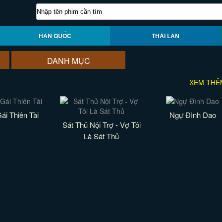
HÀN QUỐC
THÁI LAN
DANH MỤC
XEM THÊ
ái Thiên Tài
Ngự Đình Dao
Sát Thủ Nội Trợ - Vợ Tôi
Là Sát Thủ