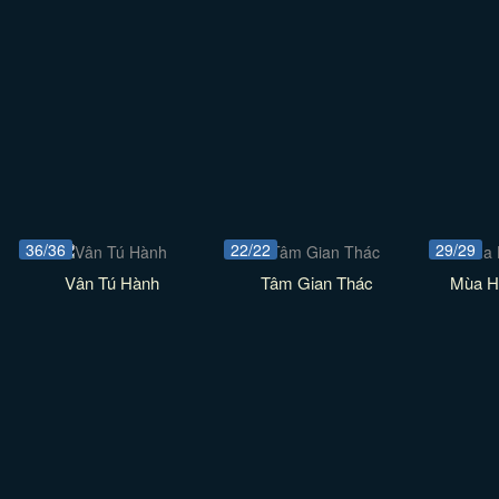
36/36
22/22
29/29
Vân Tú Hành
Tâm Gian Thác
Mùa H