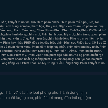
ắc, Thuyết minh Vietsub, Xem phim online, Xem phim miễn phí, tvb, Tội
 siêu anh hùng, zombie, thảm họa, Thây ma, Điệp viên, Thám tử, phim võ thuật
 Tiểu Long, Thích Tiểu Long, Châu Nhuận Phát, Châu Tinh Trì, Phim Võ Thuật Lưu
ub, phim hanh dong, phim moi, Phim hanh dong My moi, phim trung quoc, phim
 thần thoại viễn tưởng, Phim truyện, phim hành động Phiu lưu mạo hiểm, phim
y. Phim hay nhất, PHIM đặc sắc, đặc biệt, phim Hình sự, Phiêu Lưu, Cờ Bạc Xã
him võ thuật Hong kong, Phim kiếm hiệp hay nhất, phim cổ trang hay nhất, Phim
phim chưởng Trung Quốc, Phim Khoa học, Phim Viễn Tưởng, Phim chiến Tranh,
ộ, Phim Nga, Phim mỹ, Phim Việt Nam, phim đặc sắc, những bộ phim chiếu rạp
- xem phim nhanh nhất hệ thống phim của vn2 cập nhật liên tục các bộ phim
, Lồng tiếng Việt, Phim Thái Lan Mỹ Trung Quốc Hồng Kong, Phim Thuyết minh
 Thái, với các thể loại phong phú: hành động, tình
etsub chất lượng cao, phim2f.net mang đến trải nghiệm