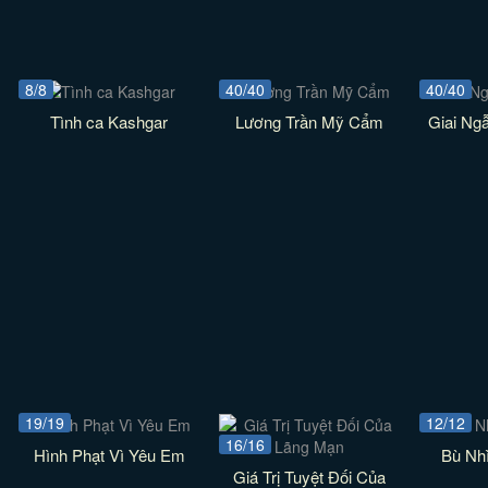
8/8
40/40
40/40
Tình ca Kashgar
Lương Trần Mỹ Cẩm
Giai Ng
19/19
12/12
16/16
Hình Phạt Vì Yêu Em
Bù Nh
Giá Trị Tuyệt Đối Của