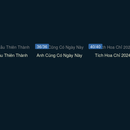
36/36
40/40
ẫu Thiên Thành
Anh Cũng Có Ngày Này
Tích Hoa Chỉ 202