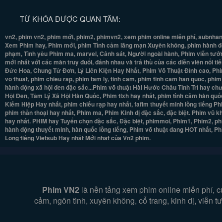
TỪ KHÓA ĐƯỢC QUAN TÂM:
vn2, phim vn2, phim mới, phim2, phimvn2, xem phim online miễn phí, subnhan
Xem Phim hay, Phim mới, phim Tình cảm lãng mạn Xuyên không, phim hành độn
phạm, Tình yêu Phim ma, marvel, Cảnh sát, Người ngoài hành, Phim viễn tưởng
mới nhất với các màn truy đuổi, đánh nhau và trả thù của các diễn viên nổi t
Đức Hoa, Chung Tử Đơn, Lý Liên Kiện Hay Nhất, Phim Võ Thuật Đỉnh cao, Phi
vo thuat, phim chieu rap, phim tam ly, tinh cam, phim tinh cam han quoc, phi
hành động xã hội đen đặc sắc...Phim võ thuật Hài Hước Châu Tinh Trì hay ch
Hội Đen, Tâm Lý Xã Hội Hàn Quốc, Phim tlxh hay nhất, phim tình cảm hàn quốc
Kiếm Hiệp Hay nhất, phim chiếu rạp hay nhất, fafim thuyết minh lồng tiếng 
phim thần thoại hay nhất, Phim ma, Phim Kinh dị đặc sắc, đặc biệt. Phim vũ 
hay nhất. PHIM hay Tuyển chọn đặc sắc, Đặc biệt, phimmoi, Phim1, Phim2, ph
hành động thuyết minh, hàn quốc lồng tiếng, Phim võ thuật đang HOT nhất, 
Lồng tiếng Vietsub Hay nhất Mới nhât của Vn2 phim.
Phim VN2
là nền tảng xem phim online miễn phí, c
cảm, ngôn tình, xuyên không, cổ trang, kinh dị, viễn