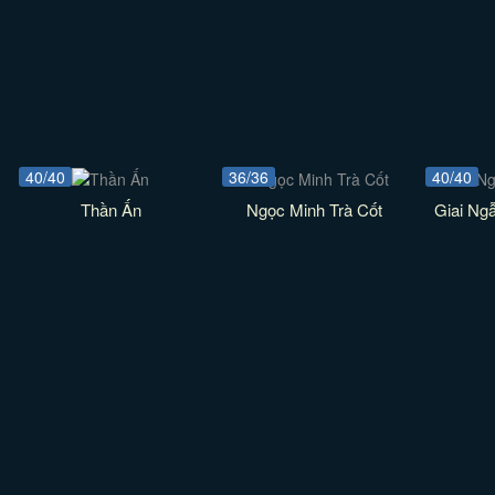
40/40
36/36
40/40
Thần Ấn
Ngọc Minh Trà Cốt
Giai Ng