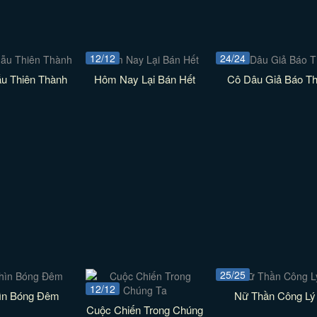
12/12
24/24
ẫu Thiên Thành
Hôm Nay Lại Bán Hết
Cô Dâu Giả Báo T
25/25
12/12
ìn Bóng Đêm
Nữ Thần Công Lý
Cuộc Chiến Trong Chúng