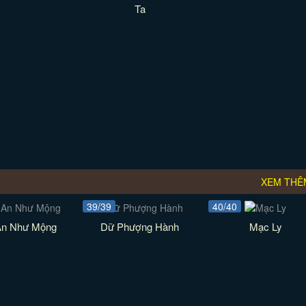
Ta
XEM THÊ
39/39
40/40
An Như Mộng
Dữ Phượng Hành
Mạc Ly