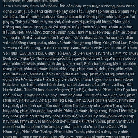
subnhanh, motchillvn, vn2 phim
Xem Phim hay, Phim mới, phim Tình cảm lãng mạn Xuyên không, phim hành
động võ thuật Cổ trang kiếm hiệp hay đặc sắc. Tuyển tập những Bộ phim hay
đặc sắc, Thuyết minh Vietsub, Xem phim online, Xem phim miễn phí, tvb, Tội
phạm, Tình yêu Phim ma, marvel, Cảnh sát, Người ngoài hành, Phim viễn
tưởng hay, ma cà rồng, quái vật, Người máy, Phim xác sống, robot, tận thế,
sát thủ, siêu anh hùng, zombie, thảm họa, Thây ma, Điệp viên, Thám tử, phim
võ thuật mới nhất với các màn truy đuổi, đánh nhau và trả thù của các diễn
viên nổi tiếng trung quốc, phim võ thuật Hong kong Hồng Kông Thái Lan, Phim
võ thuật Lý Tiểu Long, Thích Tiểu Long, Châu Nhuận Phát, Châu Tinh Trì, Phim
Võ Thuật Lưu Đức Hoa, Chung Tử Đơn, Lý Liên Kiện Hay Nhất, Phim Võ Thuật
Đỉnh cao, Phim Võ Thuật trung quốc hàn quốc lồng tiếng thuyết minh vietsub
xem phim VietSub, phim hanh dong, phim moi, Phim hanh dong My moi, phim
trung quoc, phim vo thuat, phim chieu rap, phim tam ly, tinh cam, phim tinh
cam han quoc, phim hai, phim Võ thuật kiếm hiệp, phim cổ trang, phim hành
động viễn tưởng, phim thần thoại viễn tưởng, Phim truyện, phim hành động
Phiu lưu mạo hiểm, phim hành động xã hội đen đặc sắc...Phim võ thuật Hài
Hước Châu Tinh Trì hay chưa từng có, Đặc Biệt, đặc sắc Phim chiếu Rạp hay
nhất có một không hai cực hay. Phim hay nhất, PHIM đặc sắc, đặc biệt, phim
Hình sự, Phiêu Lưu, Cờ Bạc Xã Hội Đen, Tâm Lý Xã Hội Hàn Quốc, Phim tlxh
hay nhất, phim tình cảm hàn quốc, phim thái lan hay nhất, phim trung quốc
hay nhất, phim hàn quốc hay nhất, Phim võ thuật Hong kong, Phim kiếm hiệp
hay nhất, phim cổ trang hay nhất, Phim Kiếm Hiệp Hay nhất, phim chiếu rạp
hay nhất, fafim thuyết minh lồng tiếng Phim đài truyền hình, phim vtv thuyết
minh lồng tiếng, phim Chưởng hay nhất, phim chưởng Trung Quốc, Phim
Khoa học, Phim Viễn Tưởng, Phim chiến Tranh, phim thần thoại hay nhất,
Phim ma, Phim Kinh dị đặc sắc, đặc biệt. Phim vũ khí chiến tranh khoa học