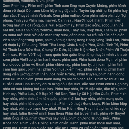
subnhanh, motchillvn, vn2 phim
Xem Phim hay, Phim mới, phim Tình cảm lãng mạn Xuyên không, phim hành
động võ thuật Cổ trang kiếm hiệp hay đặc sắc. Tuyển tập những Bộ phim hay
đặc sắc, Thuyết minh Vietsub, Xem phim online, Xem phim miễn phí, tvb, Tội
phạm, Tình yêu Phim ma, marvel, Cảnh sát, Người ngoài hành, Phim viễn
tưởng hay, ma cà rồng, quái vật, Người máy, Phim xác sống, robot, tận thế,
sát thủ, siêu anh hùng, zombie, thảm họa, Thây ma, Điệp viên, Thám tử, phim
võ thuật mới nhất với các màn truy đuổi, đánh nhau và trả thù của các diễn
viên nổi tiếng trung quốc, phim võ thuật Hong kong Hồng Kông Thái Lan, Phim
võ thuật Lý Tiểu Long, Thích Tiểu Long, Châu Nhuận Phát, Châu Tinh Trì, Phim
Võ Thuật Lưu Đức Hoa, Chung Tử Đơn, Lý Liên Kiện Hay Nhất, Phim Võ Thuật
Đỉnh cao, Phim Võ Thuật trung quốc hàn quốc lồng tiếng thuyết minh vietsub
xem phim VietSub, phim hanh dong, phim moi, Phim hanh dong My moi, phim
trung quoc, phim vo thuat, phim chieu rap, phim tam ly, tinh cam, phim tinh
cam han quoc, phim hai, phim Võ thuật kiếm hiệp, phim cổ trang, phim hành
động viễn tưởng, phim thần thoại viễn tưởng, Phim truyện, phim hành động
Phiu lưu mạo hiểm, phim hành động xã hội đen đặc sắc...Phim võ thuật Hài
Hước Châu Tinh Trì hay chưa từng có, Đặc Biệt, đặc sắc Phim chiếu Rạp hay
nhất có một không hai cực hay. Phim hay nhất, PHIM đặc sắc, đặc biệt, phim
Hình sự, Phiêu Lưu, Cờ Bạc Xã Hội Đen, Tâm Lý Xã Hội Hàn Quốc, Phim tlxh
hay nhất, phim tình cảm hàn quốc, phim thái lan hay nhất, phim trung quốc
hay nhất, phim hàn quốc hay nhất, Phim võ thuật Hong kong, Phim kiếm hiệp
hay nhất, phim cổ trang hay nhất, Phim Kiếm Hiệp Hay nhất, phim chiếu rạp
hay nhất, fafim thuyết minh lồng tiếng Phim đài truyền hình, phim vtv thuyết
minh lồng tiếng, phim Chưởng hay nhất, phim chưởng Trung Quốc, Phim
Khoa học, Phim Viễn Tưởng, Phim chiến Tranh, phim thần thoại hay nhất,
Phim ma, Phim Kinh dị đặc sắc, đặc biệt. Phim vũ khí chiến tranh khoa học