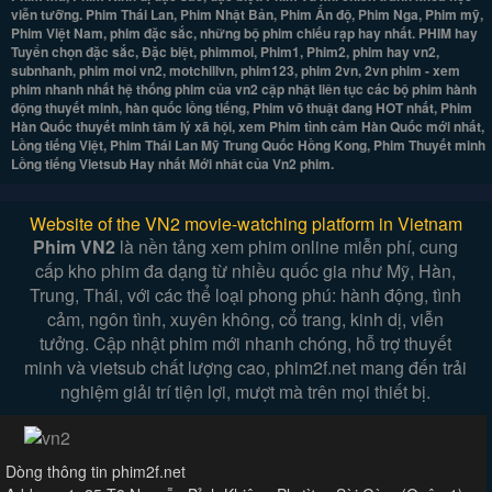
viễn tưỡng. Phim Thái Lan, Phim Nhật Bản, Phim Ấn độ, Phim Nga, Phim mỹ,
Phim Việt Nam, phim đặc sắc, những bộ phim chiếu rạp hay nhất. PHIM hay
Tuyển chọn đặc sắc, Đặc biệt, phimmoi, Phim1, Phim2, phim hay vn2,
subnhanh, phim moi vn2, motchillvn, phim123, phim 2vn, 2vn phim - xem
phim nhanh nhất hệ thống phim của vn2 cập nhật liên tục các bộ phim hành
động thuyết minh, hàn quốc lồng tiếng, Phim võ thuật đang HOT nhất, Phim
Hàn Quốc thuyết minh tâm lý xã hội, xem Phim tình cảm Hàn Quốc mới nhất,
Lồng tiếng Việt, Phim Thái Lan Mỹ Trung Quốc Hồng Kong, Phim Thuyết minh
Lồng tiếng Vietsub Hay nhất Mới nhât của Vn2 phim.
Website of the VN2 movie-watching platform in Vietnam
Phim VN2
là nền tảng xem phim online miễn phí, cung
cấp kho phim đa dạng từ nhiều quốc gia như Mỹ, Hàn,
Trung, Thái, với các thể loại phong phú: hành động, tình
cảm, ngôn tình, xuyên không, cổ trang, kinh dị, viễn
tưởng. Cập nhật phim mới nhanh chóng, hỗ trợ thuyết
minh và vietsub chất lượng cao, phim2f.net mang đến trải
nghiệm giải trí tiện lợi, mượt mà trên mọi thiết bị.
Dòng thông tin phim2f.net