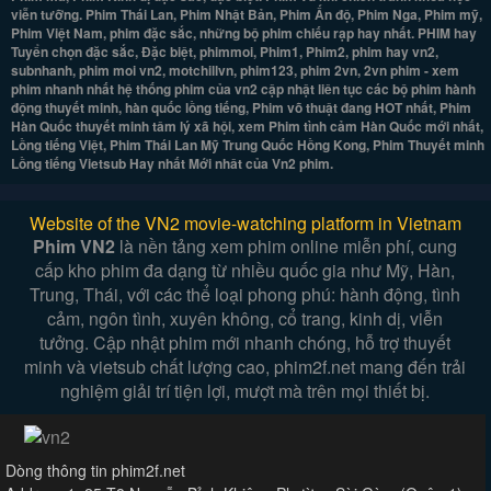
viễn tưỡng. Phim Thái Lan, Phim Nhật Bản, Phim Ấn độ, Phim Nga, Phim mỹ,
Phim Việt Nam, phim đặc sắc, những bộ phim chiếu rạp hay nhất. PHIM hay
Tuyển chọn đặc sắc, Đặc biệt, phimmoi, Phim1, Phim2, phim hay vn2,
subnhanh, phim moi vn2, motchillvn, phim123, phim 2vn, 2vn phim - xem
phim nhanh nhất hệ thống phim của vn2 cập nhật liên tục các bộ phim hành
động thuyết minh, hàn quốc lồng tiếng, Phim võ thuật đang HOT nhất, Phim
Hàn Quốc thuyết minh tâm lý xã hội, xem Phim tình cảm Hàn Quốc mới nhất,
Lồng tiếng Việt, Phim Thái Lan Mỹ Trung Quốc Hồng Kong, Phim Thuyết minh
Lồng tiếng Vietsub Hay nhất Mới nhât của Vn2 phim.
Website of the VN2 movie-watching platform in Vietnam
Phim VN2
là nền tảng xem phim online miễn phí, cung
cấp kho phim đa dạng từ nhiều quốc gia như Mỹ, Hàn,
Trung, Thái, với các thể loại phong phú: hành động, tình
cảm, ngôn tình, xuyên không, cổ trang, kinh dị, viễn
tưởng. Cập nhật phim mới nhanh chóng, hỗ trợ thuyết
minh và vietsub chất lượng cao, phim2f.net mang đến trải
nghiệm giải trí tiện lợi, mượt mà trên mọi thiết bị.
Dòng thông tin phim2f.net