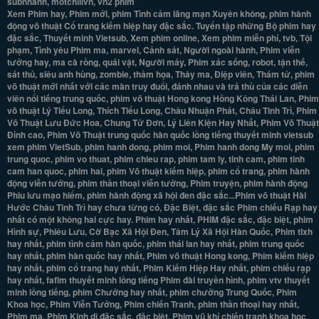
subnhanh, motchillvn, vn2 phim
Xem Phim hay, Phim mới, phim Tình cảm lãng mạn Xuyên không, phim hành
động võ thuật Cổ trang kiếm hiệp hay đặc sắc. Tuyển tập những Bộ phim hay
đặc sắc, Thuyết minh Vietsub, Xem phim online, Xem phim miễn phí, tvb, Tội
phạm, Tình yêu Phim ma, marvel, Cảnh sát, Người ngoài hành, Phim viễn
tưởng hay, ma cà rồng, quái vật, Người máy, Phim xác sống, robot, tận thế,
sát thủ, siêu anh hùng, zombie, thảm họa, Thây ma, Điệp viên, Thám tử, phim
võ thuật mới nhất với các màn truy đuổi, đánh nhau và trả thù của các diễn
viên nổi tiếng trung quốc, phim võ thuật Hong kong Hồng Kông Thái Lan, Phim
võ thuật Lý Tiểu Long, Thích Tiểu Long, Châu Nhuận Phát, Châu Tinh Trì, Phim
Võ Thuật Lưu Đức Hoa, Chung Tử Đơn, Lý Liên Kiện Hay Nhất, Phim Võ Thuật
Đỉnh cao, Phim Võ Thuật trung quốc hàn quốc lồng tiếng thuyết minh vietsub
xem phim VietSub, phim hanh dong, phim moi, Phim hanh dong My moi, phim
trung quoc, phim vo thuat, phim chieu rap, phim tam ly, tinh cam, phim tinh
cam han quoc, phim hai, phim Võ thuật kiếm hiệp, phim cổ trang, phim hành
động viễn tưởng, phim thần thoại viễn tưởng, Phim truyện, phim hành động
Phiu lưu mạo hiểm, phim hành động xã hội đen đặc sắc...Phim võ thuật Hài
Hước Châu Tinh Trì hay chưa từng có, Đặc Biệt, đặc sắc Phim chiếu Rạp hay
nhất có một không hai cực hay. Phim hay nhất, PHIM đặc sắc, đặc biệt, phim
Hình sự, Phiêu Lưu, Cờ Bạc Xã Hội Đen, Tâm Lý Xã Hội Hàn Quốc, Phim tlxh
hay nhất, phim tình cảm hàn quốc, phim thái lan hay nhất, phim trung quốc
hay nhất, phim hàn quốc hay nhất, Phim võ thuật Hong kong, Phim kiếm hiệp
hay nhất, phim cổ trang hay nhất, Phim Kiếm Hiệp Hay nhất, phim chiếu rạp
hay nhất, fafim thuyết minh lồng tiếng Phim đài truyền hình, phim vtv thuyết
minh lồng tiếng, phim Chưởng hay nhất, phim chưởng Trung Quốc, Phim
Khoa học, Phim Viễn Tưởng, Phim chiến Tranh, phim thần thoại hay nhất,
Phim ma, Phim Kinh dị đặc sắc, đặc biệt. Phim vũ khí chiến tranh khoa học